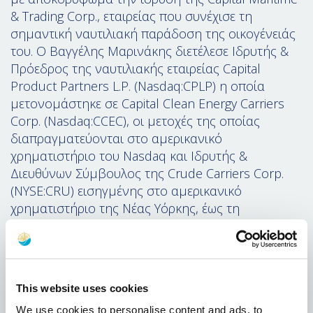
& Trading Corp., εταιρείας που συνέχισε τη
σημαντική ναυτιλιακή παράδοση της οικογένειάς
του. Ο Βαγγέλης Μαρινάκης διετέλεσε Ιδρυτής &
Πρόεδρος της ναυτιλιακής εταιρείας Capital
Product Partners L.P. (Nasdaq:CPLP) η οποία
μετονομάστηκε σε Capital Clean Energy Carriers
Corp. (Nasdaq:CCEC), οι μετοχές της οποίας
διαπραγματεύονται στο αμερικανικό
χρηματιστήριο του Nasdaq και Ιδρυτής &
Διευθύνων Σύμβουλος της Crude Carriers Corp.
(NYSE:CRU) εισηγμένης στο αμερικανικό
χρηματιστήριο της Νέας Υόρκης, έως τη
συγχώνευσή της με την CPLP το 2011.
Η συνεισφορά του Βαγγέλη Μαρινάκη στη
ναυτιλία έχει αναγνωριστεί σε παγκόσμιο επίπεδο.
Πέρα από την ετήσια κατάταξή του μεταξύ των
This website uses cookies
κορυφαίων προσωπικοτήτων της διεθνούς
We use cookies to personalise content and ads, to