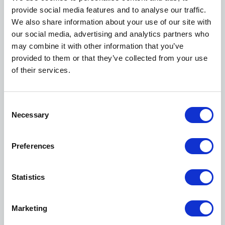
ναυτιλίας στις λίστες των εγκυρότερων κλαδικών
provide social media features and to analyse our traffic.
εντύπων, όπως η βρετανική Lloyd’s List και η
We also share information about your use of our site with
νορβηγική TradeWinds, ο ίδιος έχει λάβει μια
our social media, advertising and analytics partners who
σειρά βραβείων για τη ναυτιλιακή του
may combine it with other information that you’ve
δραστηριότητά. Μεταξύ των διακρίσεων που έχει
provided to them or that they’ve collected from your use
λάβει είναι οι εξής:
of their services.
2024 | "Tanker Company of the Year
Award", Lloyd’s List Greek Shipping Awards
Consent
Necessary
2024 | Honorary "Doctorate of Business
Selection
Administration", Massachusetts Maritime
Academy
Preferences
2023 | "20 Years Achievement Award",
Statistics
Lloyd’s List Greek Shipping Awards
2023 | "Deal of the Decade Award", Lloyd’s
Marketing
List Greek Shipping Awards