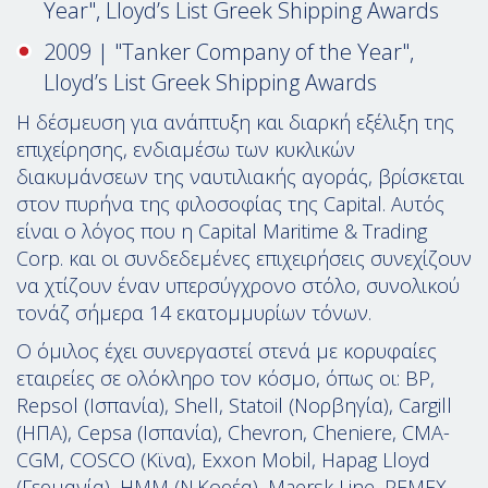
Year", Lloyd’s List Greek Shipping Awards
2009 | "Tanker Company of the Year",
Lloyd’s List Greek Shipping Awards
Η δέσμευση για ανάπτυξη και διαρκή εξέλιξη της
επιχείρησης, ενδιαμέσω των κυκλικών
διακυμάνσεων της ναυτιλιακής αγοράς, βρίσκεται
στον πυρήνα της φιλοσοφίας της Capital. Αυτός
είναι ο λόγος που η Capital Maritime & Trading
Corp. και οι συνδεδεμένες επιχειρήσεις συνεχίζουν
να χτίζουν έναν υπερσύγχρονο στόλο, συνολικού
τονάζ σήμερα 14 εκατομμυρίων τόνων.
Ο όμιλος έχει συνεργαστεί στενά με κορυφαίες
εταιρείες σε ολόκληρο τον κόσμο, όπως οι: BP,
Repsol (Ισπανία), Shell, Statoil (Νορβηγία), Cargill
(ΗΠΑ), Cepsa (Ισπανία), Chevron, Cheniere, CMA-
CGM, COSCO (Κϊνα), Exxon Mobil, Hapag Lloyd
(Γερμανία), HMM (Ν.Κορέα), Maersk Line, PEMEX