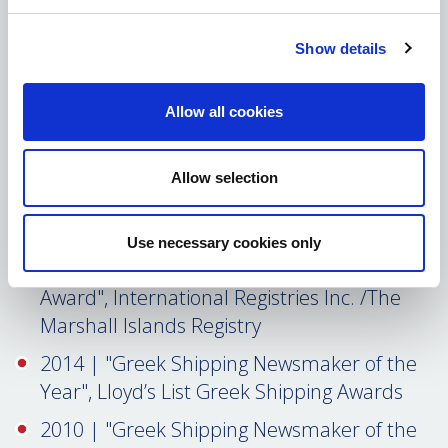
2022 | "Industry Leader Award", Tanker
Shipping & Trade
Show details
2018 | "Certificate of Recognition for
Commitment to Excellence in Ship
Allow all cookies
Management and Operations", Lloyd's
Register of Shipping
Allow selection
2017 | "Greek Shipping Personality of the
Year”, Lloyd’s List Greek Shipping Awards
Use necessary cookies only
2016 | "Χenakoudis Excellence in Shipping
Award", International Registries Inc. /The
Marshall Islands Registry
2014 | "Greek Shipping Newsmaker of the
Year", Lloyd’s List Greek Shipping Awards
2010 | "Greek Shipping Newsmaker of the