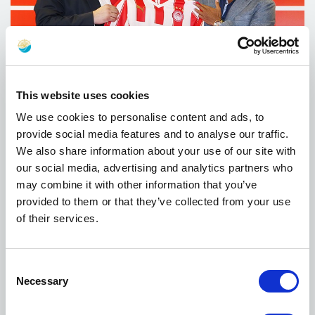
This website uses cookies
We use cookies to personalise content and ads, to
provide social media features and to analyse our traffic.
We also share information about your use of our site with
Τον Οκτώβριο του 2013,
ο Ολυμπιακός και η
our social media, advertising and analytics partners who
UNICEF ανακοίνωσαν την εταιρική τους
may combine it with other information that you’ve
συνεργασία σε μια παγκόσμια πρωτοβουλία, την
provided to them or that they’ve collected from your use
Εκστρατεία 100% της UNICEF
, για τη
of their services.
χρηματοδότηση του προγράμματος εμβολιασμού
παιδιών σε διάφορες χώρες του κόσμου που
αντιμετωπίζουν σοβαρούς κινδύνους για την
Consent
Necessary
υγεία.
Selection
Στο πλαίσιο αυτής της προσπάθειας, ο